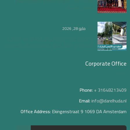
ويتجدد لقاء الحوار المفتوح لتعميق الفهم
الصحيح للإسلام
مايو 28, 2026
الشيخ عبدالإله العمراني في خطبة عيد الأضحى
بأمستردام: العيد رسالة تضحية وتضامن وسماحة
Corporate Office
Phone:
+ 31648213409
Email:
info@darelhuda.nl
Office Address:
Ekingenstraat 9 1069 DA Amsterdam