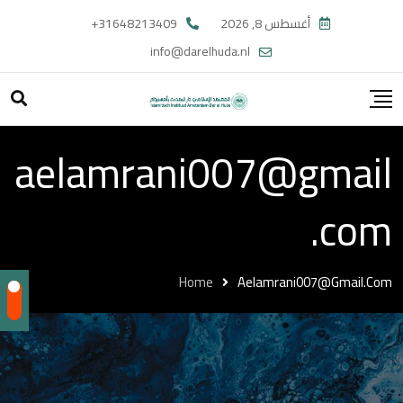
Ski
أغسطس 8, 2026
31648213409+
t
info@darelhuda.nl
conten
aelamrani007@gmail
.com
Home
Aelamrani007@gmail.com