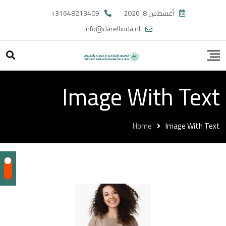
أغسطس 8, 2026
31648213409+
info@darelhuda.nl
Image With Text
Home
Image With Text