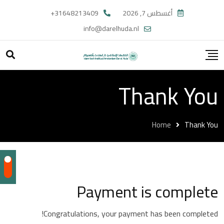
Ski
أغسطس 7, 2026
31648213409+
t
info@darelhuda.nl
conten
Thank You
Home
Thank You
Payment is complete
Congratulations, your payment has been completed!