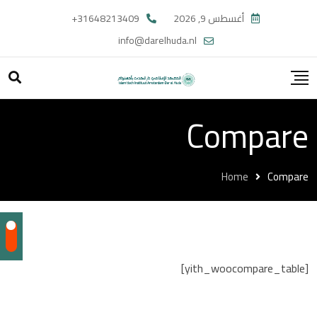
Ski
أغسطس 9, 2026
31648213409+
t
info@darelhuda.nl
conten
Compare
Home
Compare
[yith_woocompare_table]