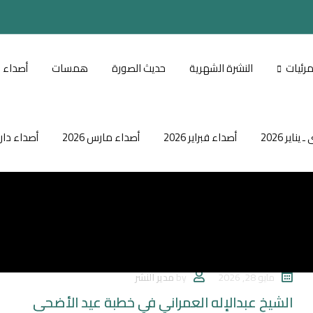
مرئيات
النشرة الشهرية
حديث الصورة
همسات
أصداء نونب
اير 2026
أصداء فبراير 2026
أصداء مارس 2026
أصداء دار ا
الأخبار والمستجدات
مايو 28, 2026
by
مدير النشر
الشيخ عبدالإله العمراني في خطبة عيد الأضحى