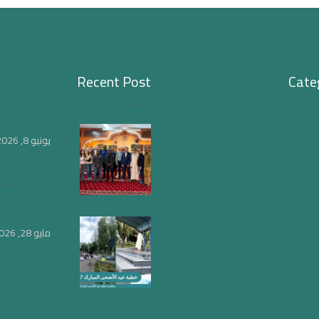
Recent Post
Cate
يونيو 8, 2026
ويتجدد لقاء الحو
المفتوح لتعميق
الفهم الصحيح ل
مايو 28, 2026
الشيخ عبدالإله
العمراني في خ
عيد الأضحى
بأمستردام: العيد