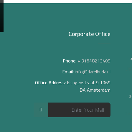
Corporate Office
Phone:
+ 31648213409
ار
Email:
info@darelhuda.nl
لإسلام
Office Address:
Ekingenstraat 9 1069
DA Amsterdam
>
طبة
 رسالة