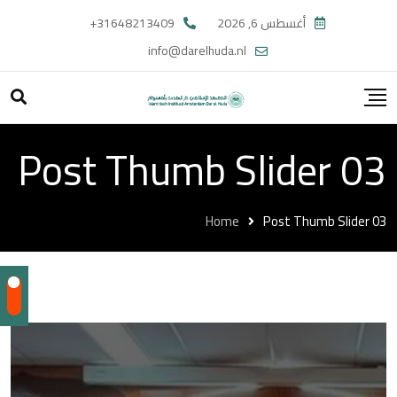
أغسطس 6, 2026
31648213409+
info@darelhuda.nl
Post Thumb Slider 03
Home
Post Thumb Slider 03