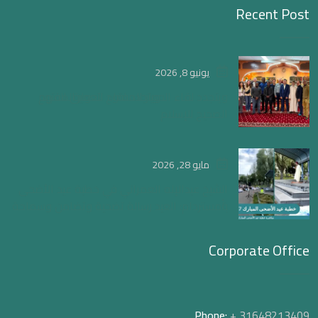
Recent Post
يونيو 8, 2026
ويتجدد لقاء الحوار المفتوح لتعميق الفهم
الصحيح للإسلام
مايو 28, 2026
الشيخ عبدالإله العمراني في خطبة عيد الأضحى
بأمستردام: العيد رسالة تضحية وتضامن وسماحة
Corporate Office
Phone:
+ 31648213409