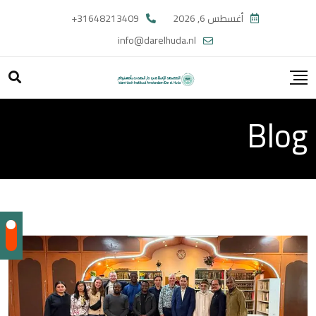
Ski
أغسطس 6, 2026
31648213409+
t
info@darelhuda.nl
conten
Blog